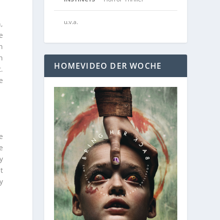
u.v.a.
,
e
n
h
HOMEVIDEO DER WOCHE
.
e
e
e
y
t
y