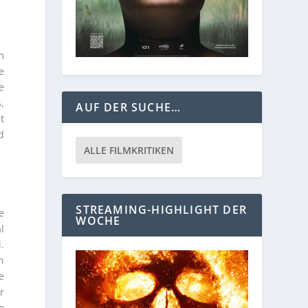
m
e
e
,
AUF DER SUCHE…
t
d
ALLE FILMKRITIKEN
STREAMING-HIGHLIGHT DER
e
WOCHE
l
.
n
e
r
o