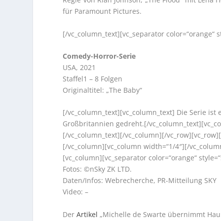
für Paramount Pictures.
[/vc_column_text][vc_separator color=“orange“ 
Comedy-Horror-Serie
USA, 2021
Staffel1 – 8 Folgen
Originaltitel: „The Baby“
[/vc_column_text][vc_column_text] Die Serie is
Großbritannien gedreht.[/vc_column_text][vc_c
[/vc_column_text][/vc_column][/vc_row][vc_row]
[/vc_column][vc_column width=“1/4″][/vc_colum
[vc_column][vc_separator color=“orange“ style
Fotos: ©nSky ZK LTD.
Daten/Infos: Webrecherche, PR-Mitteilung SKY
Video: –
Der
Artikel
„Michelle de Swarte übernimmt Haupt