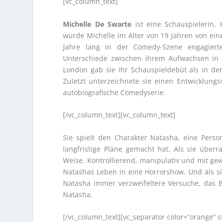
[vc_column_text]
Michelle De Swarte
ist eine Schauspielerin,
wurde Michelle im Alter von 19 Jahren von ein
Jahre lang in der Comedy-Szene engagiert
Unterschiede zwischen ihrem Aufwachsen in
London gab sie ihr Schauspieldebüt als in de
Zuletzt unterzeichnete sie einen Entwicklungsv
autobiografische Comedyserie.
[/vc_column_text][vc_column_text]
Sie spielt den Charakter Natasha, eine Pers
langfristige Pläne gemacht hat. Als sie über
Weise. Kontrollierend, manipulativ und mit ge
Natashas Leben in eine Horrorshow. Und als s
Natasha immer verzweifeltere Versuche, das B
Natasha.
[/vc_column_text][vc_separator color=“orange“