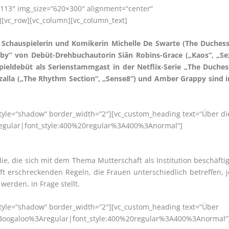
113″ img_size=“620×300″ alignment=“center“
][vc_row][vc_column][vc_column_text]
Schauspielerin und Komikerin Michelle De Swarte (The Duchess
by“ von Debüt-Drehbuchautorin Siân Robins-Grace („Kaos“, „Se
spieldebüt als Serienstammgast in der Netflix-Serie „The Duches
azalla („The Rhythm Section“, „Sense8“) und Amber Grappy sind i
style=“shadow“ border_width=“2″][vc_custom_heading text=“Über di
Aregular|font_style:400%20regular%3A400%3Anormal“]
ie, die sich mit dem Thema Mutterschaft als Institution beschäftig
 erschreckenden Regeln, die Frauen unterschiedlich betreffen, j
erden, in Frage stellt.
 style=“shadow“ border_width=“2″][vc_custom_heading text=“Über
ly:Boogaloo%3Aregular|font_style:400%20regular%3A400%3Anormal“