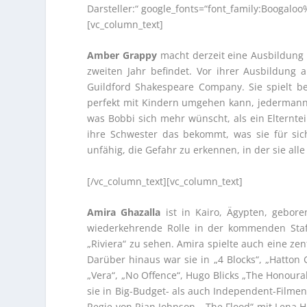
Darsteller:“ google_fonts=“font_family:Booga
[vc_column_text]
Amber Grappy
macht derzeit eine Ausbildung 
zweiten Jahr befindet. Vor ihrer Ausbildung a
Guildford Shakespeare Company. Sie spielt b
perfekt mit Kindern umgehen kann, jedermanns 
was Bobbi sich mehr wünscht, als ein Elternte
ihre Schwester das bekommt, was sie für sic
unfähig, die Gefahr zu erkennen, in der sie all
[/vc_column_text][vc_column_text]
Amira Ghazalla
ist in Kairo, Ägypten, gebore
wiederkehrende Rolle in der kommenden Staffe
„Riviera“ zu sehen. Amira spielte auch eine ze
Darüber hinaus war sie in „4 Blocks“, „Hatton 
„Vera“, „No Offence“, Hugo Blicks „The Honour
sie in Big-Budget- als auch Independent-Filmen m
Regie von Rian Johnson, „The Flood“ mit Lena