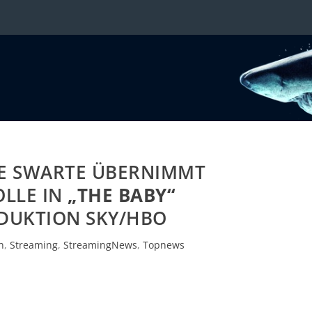
DE SWARTE ÜBERNIMMT
LLE IN
„THE BABY“
DUKTION SKY/HBO
n
,
Streaming
,
StreamingNews
,
Topnews