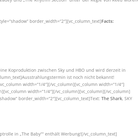
style=“shadow“ border_width=“2″][vc_column_text]
Facts:
t eine Koproduktion zwischen Sky und HBO und wird derzeit in
olumn_text]
Ausstrahlungstermin ist noch nicht bekannt!
[vc_column width=“1/4″][/vc_column][vc_column width=“1/4″]
n][vc_column width=“1/4″][/vc_column][vc_column][/vc_column]
=“shadow“ border_width=“2″][vc_column_text]Text:
The Shark
, SKY
rolle in „The Baby““ enthält Werbung![/vc_column_text]