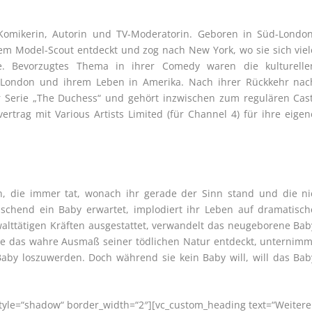
 Komikerin, Autorin und TV-Moderatorin. Geboren in Süd-London
em Model-Scout entdeckt und zog nach New York, wo sie sich viel
e. Bevorzugtes Thema in ihrer Comedy waren die kulturelle
 London und ihrem Leben in Amerika. Nach ihrer Rückkehr nac
r Serie „The Duchess“ und gehört inzwischen zum regulären Cast
ertrag mit Various Artists Limited (für Channel 4) für ihre eigen
on, die immer tat, wonach ihr gerade der Sinn stand und die ni
raschend ein Baby erwartet, implodiert ihr Leben auf dramatisch
walttätigen Kräften ausgestattet, verwandelt das neugeborene Bab
ie das wahre Ausmaß seiner tödlichen Natur entdeckt, unternimm
aby loszuwerden. Doch während sie kein Baby will, will das Bab
 style=“shadow“ border_width=“2″][vc_custom_heading text=“Weitere