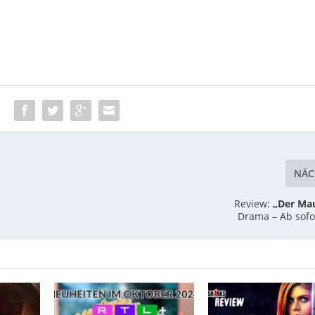
:
NÄC
Review:
„Der Mau
Drama – Ab sofo