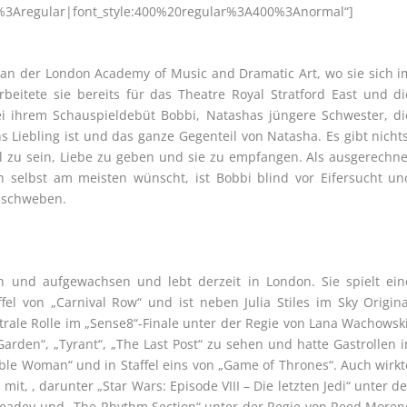
loo%3Aregular|font_style:400%20regular%3A400%3Anormal“]
an der London Academy of Music and Dramatic Art, wo sie sich i
rbeitete sie bereits für das Theatre Royal Stratford East und di
ei ihrem Schauspieldebüt Bobbi, Natashas jüngere Schwester, di
Liebling ist und das ganze Gegenteil von Natasha. Es gibt nichts
il zu sein, Liebe zu geben und sie zu empfangen. Als ausgerechne
h selbst am meisten wünscht, ist Bobbi blind vor Eifersucht un
e schweben.
n und aufgewachsen und lebt derzeit in London. Sie spielt ein
l von „Carnival Row“ und ist neben Julia Stiles im Sky Origina
ntrale Rolle im „Sense8“-Finale unter der Regie von Lana Wachowski
Garden“, „Tyrant“, „The Last Post“ zu sehen und hatte Gastrollen i
able Woman“ und in Staffel eins von „Game of Thrones“. Auch wirkt
it, , darunter „Star Wars: Episode VIII – Die letzten Jedi“ unter de
 Headey und „The Rhythm Section“ unter der Regie von Reed Moren