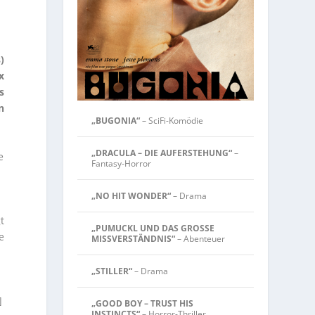
)
x
s
n
„BUGONIA“
– SciFi-Komödie
„DRACULA – DIE AUFERSTEHUNG“
–
e
Fantasy-Horror
„NO HIT WONDER“
– Drama
t
„PUMUCKL UND DAS GROSSE
e
MISSVERSTÄNDNIS“
– Abenteuer
„STILLER“
– Drama
]
„GOOD BOY – TRUST HIS
INSTINCTS“
– Horror-Thriller