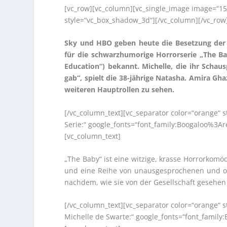
[vc_row][vc_column][vc_single_image image=“15
style=“vc_box_shadow_3d“][/vc_column][/vc_row
Sky und HBO geben heute die Besetzung der 
für die schwarzhumorige Horrorserie „The Ba
Education“) bekannt. Michelle, die ihr Schau
gab“, spielt die 38-jährige Natasha. Amira Gh
weiteren Hauptrollen zu sehen.
[/vc_column_text][vc_separator color=“orange“ 
Serie:“ google_fonts=“font_family:Boogaloo%3
[vc_column_text]
„The Baby“ ist eine witzige, krasse Horrorkomöd
und eine Reihe von unausgesprochenen und oft
nachdem, wie sie von der Gesellschaft gesehen w
[/vc_column_text][vc_separator color=“orange“
Michelle de Swarte:“ google_fonts=“font_fami