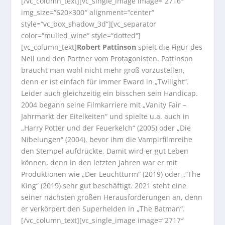
[/vc_column_text][vc_single_image image=“2716″
img_size=“620×300″ alignment=“center“
style=“vc_box_shadow_3d“][vc_separator
color=“mulled_wine“ style=“dotted“]
[vc_column_text]
Robert Pattinson
spielt die Figur des
Neil und den Partner vom Protagonisten. Pattinson
braucht man wohl nicht mehr groß vorzustellen,
denn er ist einfach für immer Eward in „Twilight“.
Leider auch gleichzeitig ein bisschen sein Handicap.
2004 begann seine Filmkarriere mit „Vanity Fair –
Jahrmarkt der Eitelkeiten“ und spielte u.a. auch in
„Harry Potter und der Feuerkelch“ (2005) oder „Die
Nibelungen“ (2004), bevor ihm die Vampirfilmreihe
den Stempel aufdrückte. Damit wird er gut Leben
können, denn in den letzten Jahren war er mit
Produktionen wie „Der Leuchtturm“ (2019) oder „“The
King“ (2019) sehr gut beschäftigt. 2021 steht eine
seiner nächsten großen Herausforderungen an, denn
er verkörpert den Superhelden in „The Batman“.
[/vc_column_text][vc_single_image image=“2717″