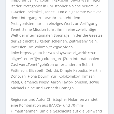
!important;}“][vc_column_text]John David Washington
ist der Protagonist in Christopher Nolans neuem Sci
Fi-ActionSpektakel „Tenet“. Um die gesamte Welt vor
dem Untergang zu bewahren, steht dem
Protagonisten nur ein einziges Wort zur Verfügung:
Tenet. Seine Mission führt ihn in eine zwielichtige
Welt der internationalen Spionage, in der die Gesetze
der Zeit nicht zu gelten scheinen. Zeitreisen? Nein.
Inversion.[/vc_column_text][vc_video
link=“https://youtu.be/5Oxbl3yAzUc“ el_width=“80″
align=“center“][vc_column_text]Zum internationalen
Cast von „Tenet“ gehören unter anderem Robert
Pattinson, Elizabeth Debicki, Dimple Kapadia, Martin
Donovan, Fiona Dourif, Yuri Kolokolnikov, Himesh
Patel, Clémence Poésy, Aaron Taylor-Johnson, sowie
Michael Caine und Kenneth Branagh.
Regisseur und Autor Christopher Nolan verwendet
eine Kombination aus IMAX®- und 70-mm-
Filmaufnahmen, um die Geschichte auf die Leinwand