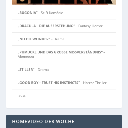
„BUGONIA“
– SciFi-Komödie
„DRACULA – DIE AUFERSTEHUNG“
– Fantasy-Horror
„NO HIT WONDER“
– Drama
„PUMUCKL UND DAS GROSSE MISSVERSTÄNDNIS“
–
Abenteuer
„STILLER“
– Drama
„GOOD BOY – TRUST HIS INSTINCTS“
– Horror-Thriller
u.v.a.
HOMEVIDEO DER WOCHE