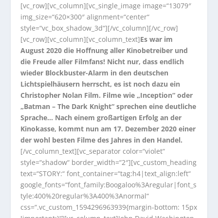
[vc_row][vc_column][vc_single_image image=“13079″
img_size=“620×300″ alignment=“center“
style=“vc_box_shadow_3d“][/vc_column][/vc_row]
[vc_row][vc_column][vc_column_text]
Es war im
August 2020 die Hoffnung aller Kinobetreiber und
die Freude aller Filmfans! Nicht nur, dass endlich
wieder Blockbuster-Alarm in den deutschen
Lichtspielhäusern herrscht, es ist noch dazu ein
Christopher Nolan Film. Filme wie „Inception“ oder
„Batman – The Dark Knight“ sprechen eine deutliche
Sprache… Nach einem großartigen Erfolg an der
Kinokasse, kommt nun am 17. Dezember 2020 einer
der wohl besten Filme des Jahres in den Handel.
[/vc_column_text][vc_separator color=“violet“
style=“shadow“ border_width=“2″][vc_custom_heading
text=“STORY:“ font_container=“tag:h4|text_align:left“
google_fonts=“font_family:Boogaloo%3Aregular|font_s
tyle:400%20regular%3A400%3Anormal“
css=“.vc_custom_1594296963939{margin-bottom: 15px