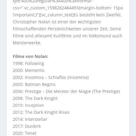
tyle:400%20regular%3A400%3Anormal“
css=“.vc_custom_1598282484493{margin-bottom: 15px
!important;}“][vc_column_text]Es besteht kein Zweifel,
Christopher Nolan ist einer der wichtigsten
Filmschaffenden Persönlichkeiten unserer Zeit. Seine
Filme sind allesamt Kultfilme und im Volksmund auch
Meisterwerke.
Filme von Nolan:
1998: Following
2000: Memento
2002: Insomnia – Schlaflos (Insomnia)
2005: Batman Begins
2006: Prestige – Die Meister der Magie (The Prestige)
2008: The Dark Knight
2010: Inception
2012: The Dark Knight Rises
2014: Interstellar
2017: Dunkirk
2020: Tenet