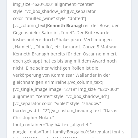
img_size=“620×300″ alignment=“center“
style=“vc_box_shadow_3d“][vc_separator
color=“mulled_wine“ style=“dotted“]
[vc_column_text]
Kenneth Branagh
ist der Böse, der
Gegenspieler Sator in „Tenet“. Der Brite wurde
insbesondere durch Shakespeare-Verfilmungen
„Hamlet“, „Othello“, etc. bekannt. Ganze 5 Mal war
Kenneth Branagh bereits für den Oscar nominiert,
doch geklappt hat es bislang mit dem Award noch
nicht. Eine seiner wichtigen Rollen ist die
Verkörperung von Kommissar Wallander in der
gleichnamigen Krimireihe.[/vc_column_text]
[vc_single_image image=“2718″ img_size=“620×300″
alignment=“center“ style=“vc_box_shadow_3d“]
[vc_separator color=“violet“ style=“shadow“
border_width=“2″][vc_custom_heading text=“Das ist
Christopher Nolan:“
font_container=“tag:h4|text_align:left“
google_fonts=“font_family:Boogaloo%3Aregular|font_s