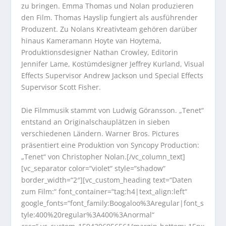
zu bringen. Emma Thomas und Nolan produzieren
den Film. Thomas Hayslip fungiert als ausführender
Produzent. Zu Nolans Kreativteam gehören darüber
hinaus Kameramann Hoyte van Hoytema,
Produktionsdesigner Nathan Crowley, Editorin
Jennifer Lame, Kostümdesigner Jeffrey Kurland, Visual
Effects Supervisor Andrew Jackson und Special Effects
Supervisor Scott Fisher.
Die Filmmusik stammt von Ludwig Göransson. „Tenet“
entstand an Originalschauplätzen in sieben
verschiedenen Ländern. Warner Bros. Pictures
präsentiert eine Produktion von Syncopy Production:
„Tenet“ von Christopher Nolan.[/vc_column_text]
[vc_separator color=“violet“ style=“shadow“
border_width=“2″][vc_custom_heading text=“Daten
zum Film:“ font_container=“tag:h4|text_align:left“
google_fonts=“font_family:Boogaloo%3Aregular|font_s
tyle:400%20regular%3A400%3Anormal“