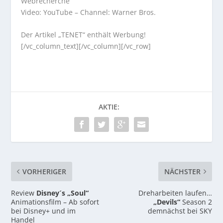
Webrecherche
Video: YouTube – Channel: Warner Bros.
Der Artikel „TENET“ enthält Werbung!
[/vc_column_text][/vc_column][/vc_row]
AKTIE:
VORHERIGER
NÄCHSTER
Review
Disney´s „Soul“
Dreharbeiten laufen…
Animationsfilm – Ab sofort
„Devils“
Season 2
bei Disney+ und im
demnächst bei SKY
Handel