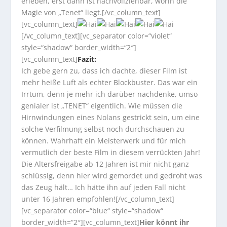
erleben, erst dann ist nachvollziehbar, worin die
Magie von „Tenet“ liegt.[/vc_column_text]
[vc_column_text]
[/vc_column_text][vc_separator color=“violet“
style=“shadow“ border_width=“2″]
[vc_column_text]
Fazit:
Ich gebe gern zu, dass ich dachte, dieser Film ist
mehr heiße Luft als echter Blockbuster. Das war ein
Irrtum, denn je mehr ich darüber nachdenke, umso
genialer ist „TENET“ eigentlich. Wie müssen die
Hirnwindungen eines Nolans gestrickt sein, um eine
solche Verfilmung selbst noch durchschauen zu
können. Wahrhaft ein Meisterwerk und für mich
vermutlich der beste Film in diesem verrückten Jahr!
Die Altersfreigabe ab 12 Jahren ist mir nicht ganz
schlüssig, denn hier wird gemordet und gedroht was
das Zeug hält… Ich hätte ihn auf jeden Fall nicht
unter 16 Jahren empfohlen!
[/vc_column_text]
[vc_separator color=“blue“ style=“shadow“
border_width=“2″][vc_column_text]
Hier könnt ihr