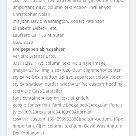
css=“.vc_custom_1594296956561{margin-bottom: 15px
!important;}“][vc_column_text]Action-Thriller von
Christopher Nolan
mit John David Washington, Robert Pattinson,
Elizabeth Debicki, etc.
Laufzeit: Ca. 150 Minuten
USA, 2020
Freigegeben ab 12 Jahren
Verleih: Warner Bros.
(OT: TENET)[/vc_column_text][vc_single_image
image=“2715″ img_size=“620×300″ alignment=“center“
style=“vc_box_shadow_3d“][vc_separator color=“violet“
style=“shadow“ border_width=“2″][vc_custom_heading
text=“Die Cast/Darsteller:“
font_container=“tag:h4|text_align:left“
google_fonts=“font_family:Boogaloo%3Aregular|font_s
tyle:400%20regular%3A400%3Anormal“
css=“.vc_custom_1594296932086{margin-bottom: 15px
!important;}“][vc_column_text]John David Washington:
Der Protagonist