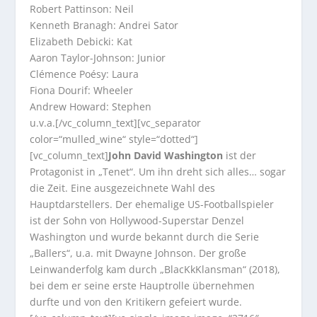
Robert Pattinson: Neil
Kenneth Branagh: Andrei Sator
Elizabeth Debicki: Kat
Aaron Taylor-Johnson: Junior
Clémence Poésy: Laura
Fiona Dourif: Wheeler
Andrew Howard: Stephen
u.v.a.[/vc_column_text][vc_separator
color=“mulled_wine“ style=“dotted“]
[vc_column_text]
John David Washington
ist der
Protagonist in „Tenet“. Um ihn dreht sich alles… sogar
die Zeit. Eine ausgezeichnete Wahl des
Hauptdarstellers. Der ehemalige US-Footballspieler
ist der Sohn von Hollywood-Superstar Denzel
Washington und wurde bekannt durch die Serie
„Ballers“, u.a. mit Dwayne Johnson. Der große
Leinwanderfolg kam durch „BlacKkKlansman“ (2018),
bei dem er seine erste Hauptrolle übernehmen
durfte und von den Kritikern gefeiert wurde.