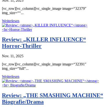
Nov. 11, 2025
[vc_row][vc_column][vc_single_image image=“32379″
img_size=““...
Weiterlesen
Review:
„KILLER INFLUENCE“
Horror-Thriller
Nov. 11, 2025
[vc_row][vc_column][vc_single_image image=“32391″
img_size=“full“...
Weiterlesen
Review:
„THE SMASHING MACHINE“
Biografie/Drama