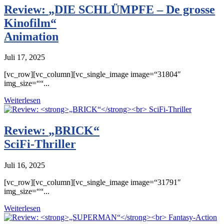
Review:
„DIE SCHLÜMPFE – De grosse
Kinofilm“
Animation
Juli 17, 2025
[vc_row][vc_column][vc_single_image image=“31804″
img_size=““...
Weiterlesen
Review:
„BRICK“
SciFi-Thriller
Juli 16, 2025
[vc_row][vc_column][vc_single_image image=“31791″
img_size=““...
Weiterlesen